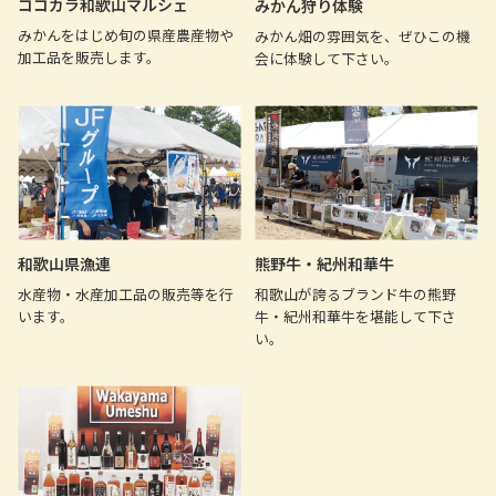
ココカラ和歌山マルシェ
みかん狩り体験
みかんをはじめ旬の県産農産物や
みかん畑の雰囲気を、ぜひこの機
加工品を販売します。
会に体験して下さい。
和歌山県漁連
熊野牛・紀州和華牛
水産物・水産加工品の販売等を行
和歌山が誇るブランド牛の熊野
います。
牛・紀州和華牛を堪能して下さ
い。