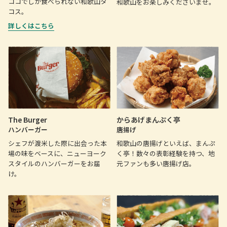
ココでしか食べられない和歌山タ
和歌山をお楽しみくださいませ。
コス。
詳しくはこちら
The Burger
からあげまんぷく亭
ハンバーガー
唐揚げ
シェフが渡米した際に出会った本
和歌山の唐揚げといえば、まんぷ
場の味をベースに、ニューヨーク
く亭！数々の表彰経験を持つ、地
スタイルのハンバーガーをお届
元ファンも多い唐揚げ店。
け。