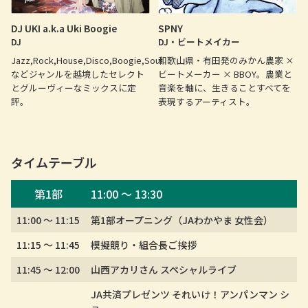
DJ UKI a.k.a Uki Boogie
SPNY
DJ
DJ・ビートメイカー
Jazz,Rock,House,Disco,Boogie,Soul
和歌山県・有田発のみかん農家 ×
などジャンルを越境したセレクト
ビートメーカー × BBOY。農業と
とグルーヴィーなミックスに定
音楽を軸に、生きることすべてを
評。
表現するアーティスト。
タイムテーブル
第1部
11:00 〜 13:30
11:00 〜 11:15
第1部オープニング（JAわかやま 女性会）
11:15 〜 11:45
模擬競り・組合長ご挨拶
11:45 〜 12:00
山西アカリさん スペシャルライブ
JA共済プレゼンツ それいけ！アンパンマン シ
ョー