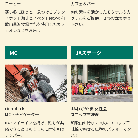
コーヒー
カフェ＆バー
寒い冬にほっと一息つけるブレン
旬の素材を活かしたモクテル＆カ
ドホット珈琲とイベント限定の和
クテルをご提供。ぜひお立ち寄り
歌山黒沢牧場牛乳を使用したカフ
下さい。
ェオレなどをお届け！
MC
JAステージ
richblack
JAわかやま 女性会
MC・ナビゲーター
スコップ三味線
RAPマイライフを掲げ、誰もが共
和歌山の誇り!?50人のスコップ三
感できるありのままの日常を唄う
味線で魅せる圧巻のパフォーマン
ラッパー。
ス！