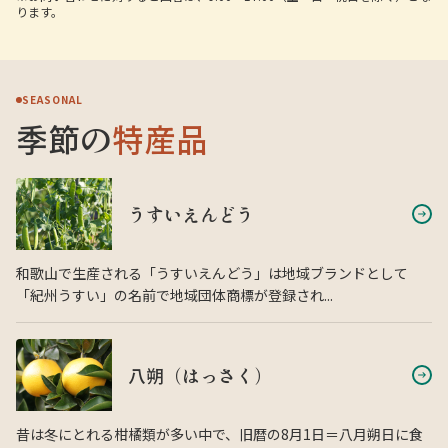
ります。
SEASONAL
季節の
特産品
うすいえんどう
和歌山で生産される「うすいえんどう」は地域ブランドとして
「紀州うすい」の名前で地域団体商標が登録され...
八朔（はっさく）
昔は冬にとれる柑橘類が多い中で、旧暦の8月1日＝八月朔日に食