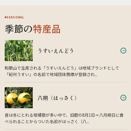
SEASONAL
季節の
特産品
うすいえんどう
和歌山で生産される「うすいえんどう」は地域ブランドとして
「紀州うすい」の名前で地域団体商標が登録され...
八朔（はっさく）
昔は冬にとれる柑橘類が多い中で、旧暦の8月1日＝八月朔日に食
べられることからついた名前がはっさく（八...