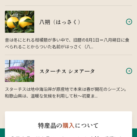
八朔（はっさく）
昔は冬にとれる柑橘類が多い中で、旧暦の8月1日＝八月朔日に食
べられることからついた名前がはっさく（八...
スターチス シヌアータ
スターチスは地中海沿岸が原産地で本来は春が開花のシーズン。
和歌山県は、温暖な気候を利用して秋〜初夏ま...
特産品の
購入
について